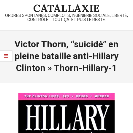
Skip
CATALLAXIE
to
ORDRES SPONTANÉS, COMPLOTS, INGÉNIERIE SOCIALE, LIBERTÉ,
content
CONTRÔLE… TOUT ÇA. ET PUIS LE RESTE.
Primary
Navigation
Victor Thorn, “suicidé” en
Menu
pleine bataille anti-Hillary
Clinton »
Thorn-Hillary-1