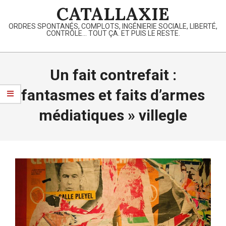
Skip
CATALLAXIE
to
ORDRES SPONTANÉS, COMPLOTS, INGÉNIERIE SOCIALE, LIBERTÉ,
content
CONTRÔLE… TOUT ÇA. ET PUIS LE RESTE.
Primary
Navigation
Un fait contrefait :
Menu
fantasmes et faits d’armes
médiatiques »
villegle