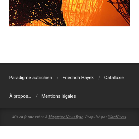
2021-
04-
19
Paradigme autrichien
Friedrich Hayek
Catallaxie
À propos…
Mentions légales
Mis en forme grâce à
Magazine News Byte
. Propulsé par
WordPress
.