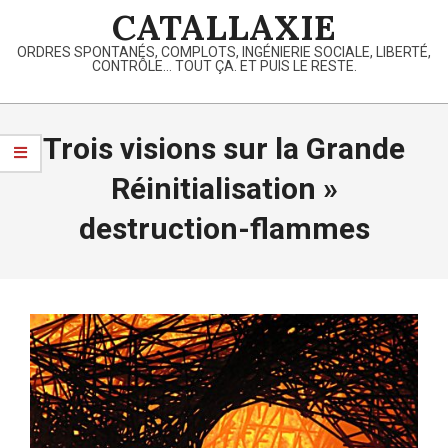
Skip
CATALLAXIE
to
ORDRES SPONTANÉS, COMPLOTS, INGÉNIERIE SOCIALE, LIBERTÉ,
content
CONTRÔLE… TOUT ÇA. ET PUIS LE RESTE.
Primary
Navigation
Trois visions sur la Grande
Menu
Réinitialisation »
destruction-flammes