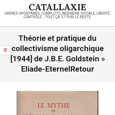
Skip
CATALLAXIE
to
ORDRES SPONTANÉS, COMPLOTS, INGÉNIERIE SOCIALE, LIBERTÉ,
content
CONTRÔLE… TOUT ÇA. ET PUIS LE RESTE.
Primary
Navigation
Théorie et pratique du
Menu
collectivisme oligarchique
[1944] de J.B.E. Goldstein »
Eliade-EternelRetour