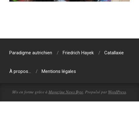
2024-
04-
22
Paradigme autrichien
Friedrich Hayek
Catallaxie
À propos…
Mentions légales
Mis en forme grâce à
Magazine News Byte
. Propulsé par
WordPress
.