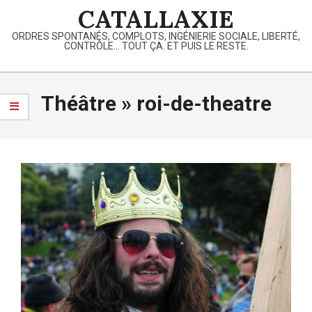
Skip
CATALLAXIE
to
ORDRES SPONTANÉS, COMPLOTS, INGÉNIERIE SOCIALE, LIBERTÉ,
content
CONTRÔLE… TOUT ÇA. ET PUIS LE RESTE.
Primary
Navigation
Théâtre »
roi-de-theatre
Menu