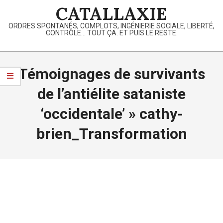
Skip
CATALLAXIE
to
ORDRES SPONTANÉS, COMPLOTS, INGÉNIERIE SOCIALE, LIBERTÉ,
content
CONTRÔLE… TOUT ÇA. ET PUIS LE RESTE.
Primary
Navigation
Témoignages de survivants
Menu
de l’antiélite sataniste
‘occidentale’ »
cathy-
brien_Transformation