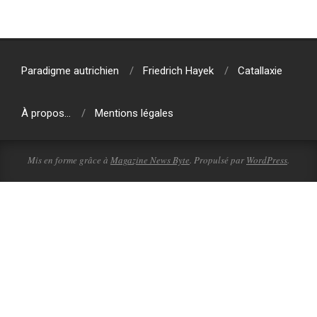
2024-
05-
20
Paradigme autrichien
Friedrich Hayek
Catallaxie
À propos…
Mentions légales
Mis en forme grâce à
Magazine News Byte
. Propulsé par
WordPress
.