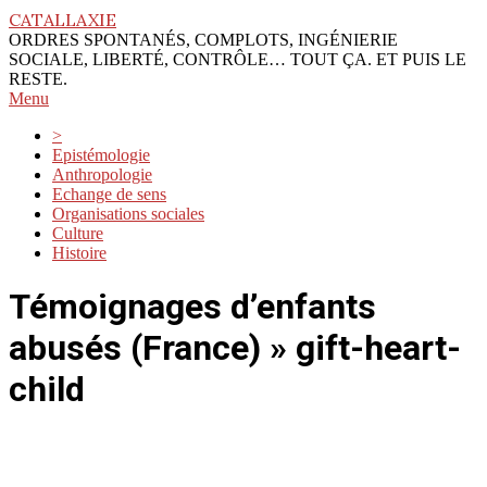
Skip
CATALLAXIE
to
ORDRES SPONTANÉS, COMPLOTS, INGÉNIERIE
content
SOCIALE, LIBERTÉ, CONTRÔLE… TOUT ÇA. ET PUIS LE
RESTE.
Primary
Menu
Navigation
>
Menu
Epistémologie
Anthropologie
Echange de sens
Organisations sociales
Culture
Histoire
Témoignages d’enfants
abusés (France) »
gift-heart-
child