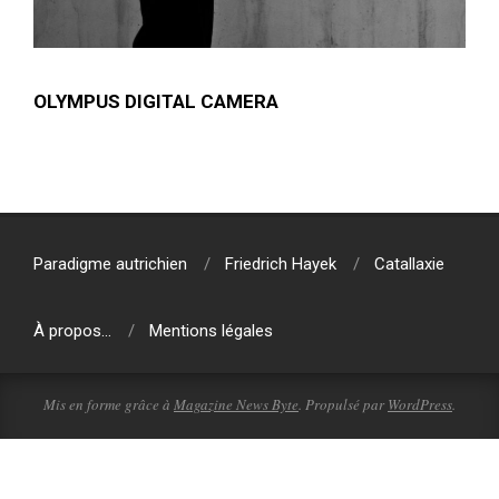
OLYMPUS DIGITAL CAMERA
2018-
01-
30
Paradigme autrichien
Friedrich Hayek
Catallaxie
À propos…
Mentions légales
Mis en forme grâce à
Magazine News Byte
. Propulsé par
WordPress
.