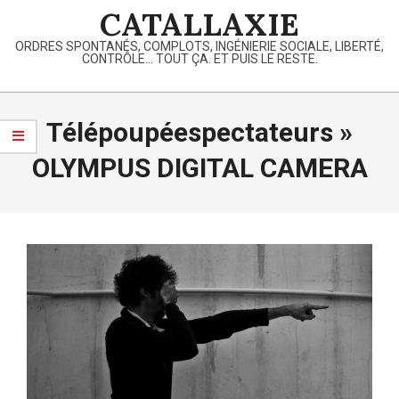
Skip
CATALLAXIE
to
ORDRES SPONTANÉS, COMPLOTS, INGÉNIERIE SOCIALE, LIBERTÉ,
content
CONTRÔLE… TOUT ÇA. ET PUIS LE RESTE.
Primary
Navigation
Télépoupéespectateurs »
Menu
OLYMPUS DIGITAL CAMERA