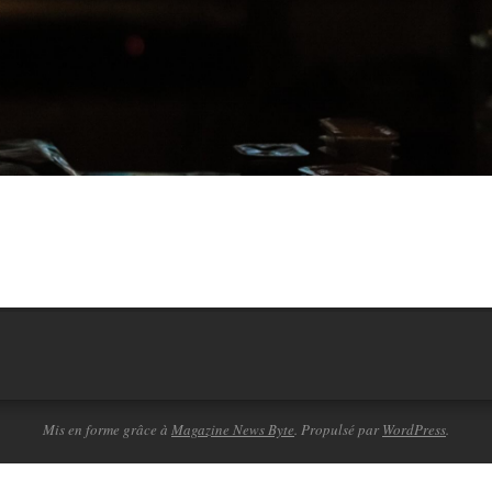
Mis en forme grâce à
Magazine News Byte
. Propulsé par
WordPress
.