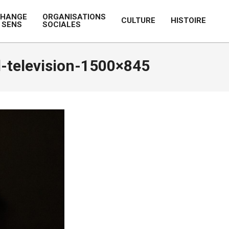
CHANGE
ORGANISATIONS
CULTURE
HISTOIRE
 SENS
SOCIALES
Prim
Navi
Men
l-television-1500×845