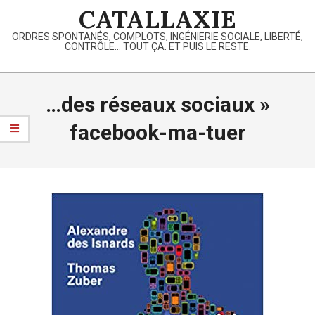
Skip
CATALLAXIE
to
ORDRES SPONTANÉS, COMPLOTS, INGÉNIERIE SOCIALE, LIBERTÉ,
content
CONTRÔLE… TOUT ÇA. ET PUIS LE RESTE.
Primary
Navigation
…des réseaux sociaux »
Menu
facebook-ma-tuer