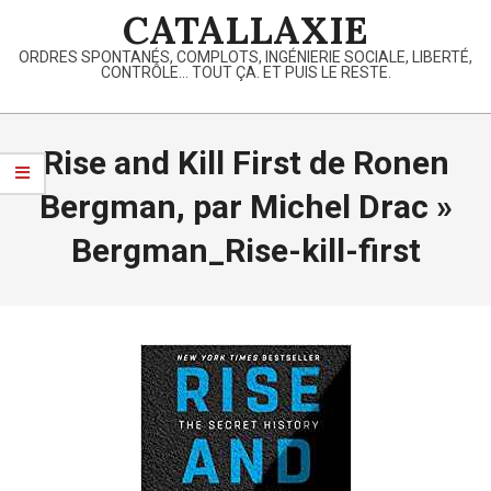
Skip
CATALLAXIE
to
ORDRES SPONTANÉS, COMPLOTS, INGÉNIERIE SOCIALE, LIBERTÉ,
content
CONTRÔLE… TOUT ÇA. ET PUIS LE RESTE.
Primary
Navigation
Rise and Kill First de Ronen
Menu
Bergman, par Michel Drac »
Bergman_Rise-kill-first