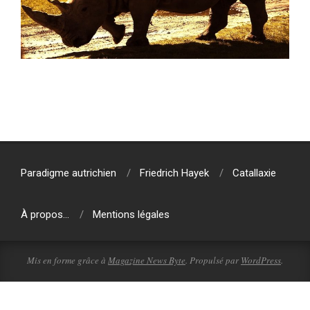
2019-
07-
24
Paradigme autrichien
Friedrich Hayek
Catallaxie
À propos…
Mentions légales
Mis en forme grâce à
Magazine News Byte
. Propulsé par
WordPress
.