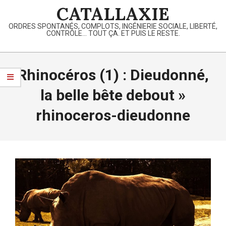
Skip
CATALLAXIE
to
ORDRES SPONTANÉS, COMPLOTS, INGÉNIERIE SOCIALE, LIBERTÉ,
content
CONTRÔLE… TOUT ÇA. ET PUIS LE RESTE.
Primary
Navigation
Rhinocéros (1) : Dieudonné,
Menu
la belle bête debout »
rhinoceros-dieudonne