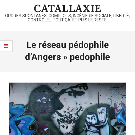
Skip
CATALLAXIE
to
ORDRES SPONTANÉS, COMPLOTS, INGÉNIERIE SOCIALE, LIBERTÉ,
content
CONTRÔLE… TOUT ÇA. ET PUIS LE RESTE.
Primary
Navigation
Le réseau pédophile
Menu
d’Angers »
pedophile