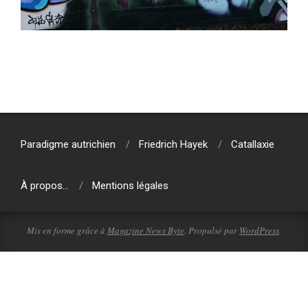
2018-
04-
15
Paradigme autrichien
Friedrich Hayek
Catallaxie
À propos…
Mentions légales
Mis en forme grâce à
Magazine News Byte
. Propulsé par
WordPress
.