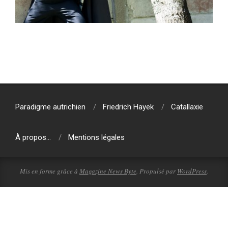
2021-
05-
05
Paradigme autrichien
Friedrich Hayek
Catallaxie
À propos…
Mentions légales
Mis en forme grâce à
Magazine News Byte
. Propulsé par
WordPress
.