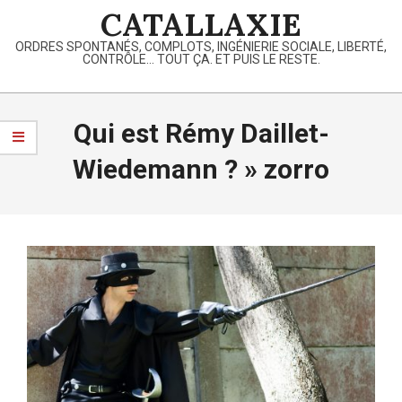
Skip
CATALLAXIE
to
ORDRES SPONTANÉS, COMPLOTS, INGÉNIERIE SOCIALE, LIBERTÉ,
content
CONTRÔLE… TOUT ÇA. ET PUIS LE RESTE.
Primary
Navigation
Qui est Rémy Daillet-
Menu
Wiedemann ? »
zorro