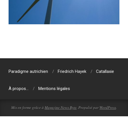
2024-
04-
21
Paradigme autrichien
Friedrich Hayek
Catallaxie
À propos…
Mentions légales
Mis en forme grâce à
Magazine News Byte
. Propulsé par
WordPress
.