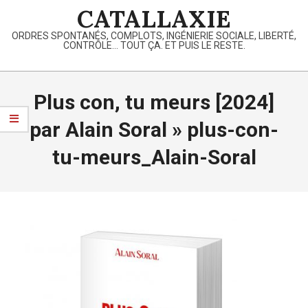
Skip
CATALLAXIE
to
ORDRES SPONTANÉS, COMPLOTS, INGÉNIERIE SOCIALE, LIBERTÉ,
content
CONTRÔLE… TOUT ÇA. ET PUIS LE RESTE.
Primary
Navigation
Plus con, tu meurs [2024]
Menu
par Alain Soral »
plus-con-
tu-meurs_Alain-Soral