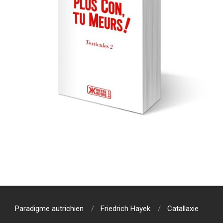
2024-
12-
12
Paradigme autrichien
Friedrich Hayek
Catallaxie