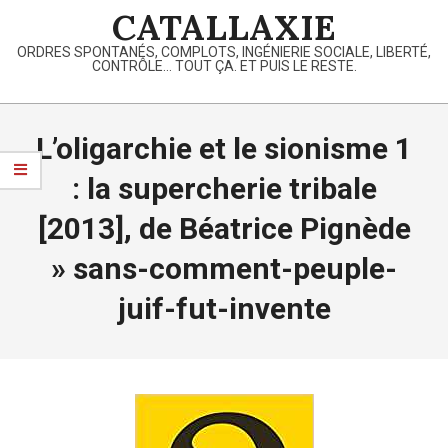
Skip
CATALLAXIE
to
ORDRES SPONTANÉS, COMPLOTS, INGÉNIERIE SOCIALE, LIBERTÉ,
content
CONTRÔLE… TOUT ÇA. ET PUIS LE RESTE.
Primary
Navigation
L’oligarchie et le sionisme 1
Menu
: la supercherie tribale
[2013], de Béatrice Pignède
»
sans-comment-peuple-
juif-fut-invente