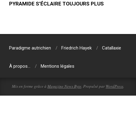
PYRAMIDE S’ÉCLAIRE TOUJOURS PLUS
2020-
03-
22
Paradigme autrichien
Friedrich Hayek
Catallaxie
À propos…
Mentions légales
Mis en forme grâce à
Magazine News Byte
. Propulsé par
WordPress
.