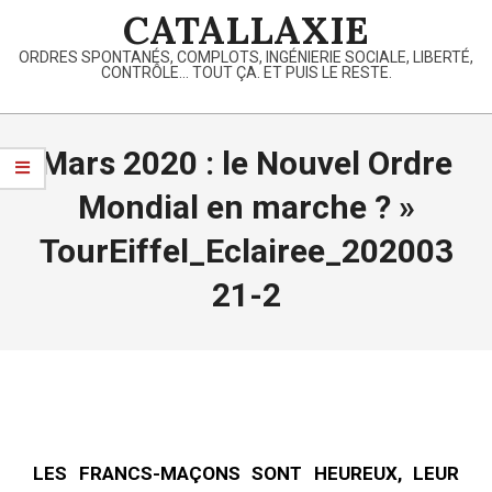
Skip
CATALLAXIE
to
ORDRES SPONTANÉS, COMPLOTS, INGÉNIERIE SOCIALE, LIBERTÉ,
content
CONTRÔLE… TOUT ÇA. ET PUIS LE RESTE.
Primary
Navigation
Mars 2020 : le Nouvel Ordre
Menu
Mondial en marche ? »
TourEiffel_Eclairee_202003
21-2
LES FRANCS-MAÇONS SONT HEUREUX, LEUR