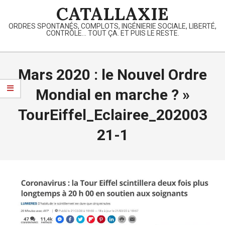
Skip
CATALLAXIE
to
ORDRES SPONTANÉS, COMPLOTS, INGÉNIERIE SOCIALE, LIBERTÉ,
content
CONTRÔLE… TOUT ÇA. ET PUIS LE RESTE.
Primary
Navigation
Mars 2020 : le Nouvel Ordre
Menu
Mondial en marche ? »
TourEiffel_Eclairee_202003
21-1