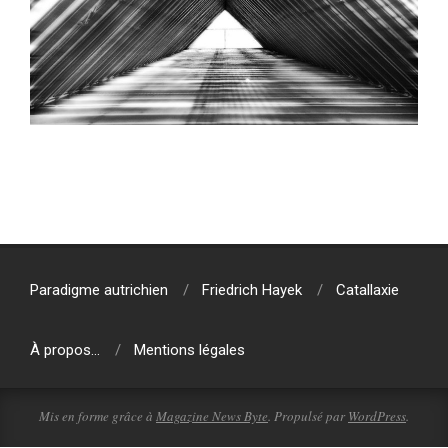
2018-
10-
23
Paradigme autrichien
Friedrich Hayek
Catallaxie
À propos…
Mentions légales
Mis en forme grâce à
Magazine News Byte
. Propulsé par
WordPress
.