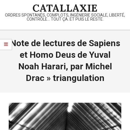
Skip
CATALLAXIE
to
ORDRES SPONTANÉS, COMPLOTS, INGÉNIERIE SOCIALE, LIBERTÉ,
content
CONTRÔLE… TOUT ÇA. ET PUIS LE RESTE.
Primary
Navigation
Note de lectures de Sapiens
Menu
et Homo Deus de Yuval
Noah Harari, par Michel
Drac »
triangulation