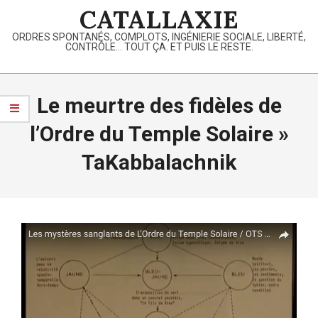
Skip
CATALLAXIE
to
ORDRES SPONTANÉS, COMPLOTS, INGÉNIERIE SOCIALE, LIBERTÉ,
content
CONTRÔLE… TOUT ÇA. ET PUIS LE RESTE.
Primary
Navigation
Le meurtre des fidèles de
Menu
l’Ordre du Temple Solaire »
TaKabbalachnik