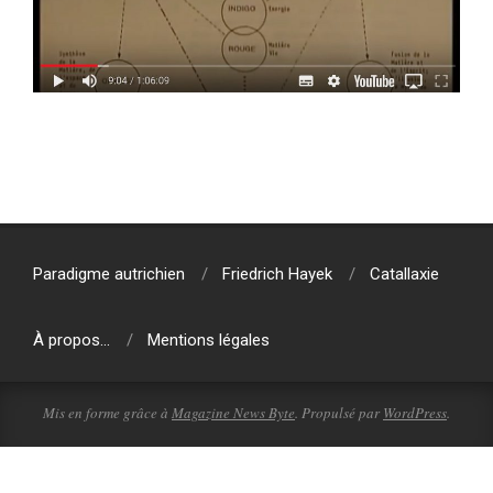
2018-
03-
30
Paradigme autrichien
Friedrich Hayek
Catallaxie
À propos…
Mentions légales
Mis en forme grâce à
Magazine News Byte
. Propulsé par
WordPress
.