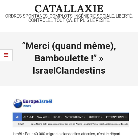
Skip
CATALLAXIE
to
ORDRES SPONTANÉS, COMPLOTS, INGÉNIERIE SOCIALE, LIBERTÉ,
content
CONTRÔLE… TOUT ÇA. ET PUIS LE RESTE.
Primary
Navigation
“Merci (quand même),
Menu
Bamboulette !” »
IsraelClandestins