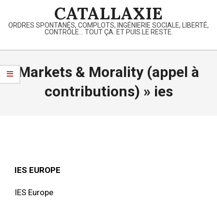
Skip
CATALLAXIE
to
ORDRES SPONTANÉS, COMPLOTS, INGÉNIERIE SOCIALE, LIBERTÉ,
content
CONTRÔLE… TOUT ÇA. ET PUIS LE RESTE.
Primary
Navigation
Markets & Morality (appel à
Menu
contributions) »
ies
IES EUROPE
IES Europe