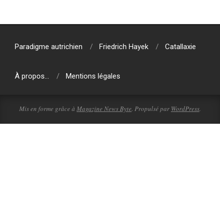
2010-
10-
11
Paradigme autrichien
Friedrich Hayek
Catallaxie
À propos…
Mentions légales
Mis en forme grâce à
Magazine News Byte
. Propulsé par
WordPress
.