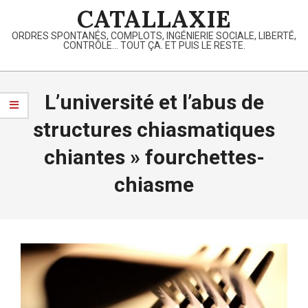
Skip
CATALLAXIE
to
ORDRES SPONTANÉS, COMPLOTS, INGÉNIERIE SOCIALE, LIBERTÉ,
content
CONTRÔLE… TOUT ÇA. ET PUIS LE RESTE.
Primary
Navigation
L’université et l’abus de
Menu
structures chiasmatiques
chiantes »
fourchettes-
chiasme