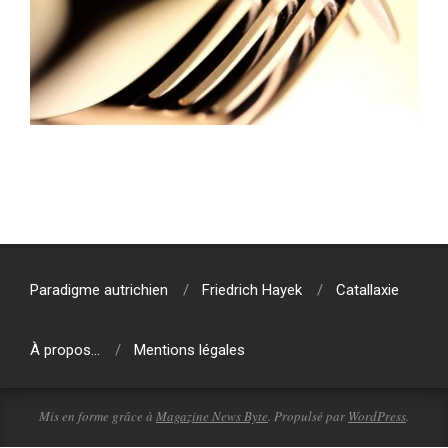
2024-
04-
22
Paradigme autrichien
Friedrich Hayek
Catallaxie
À propos…
Mentions légales
Mis en forme grâce à
Magazine News Byte
. Propulsé par
WordPress
.