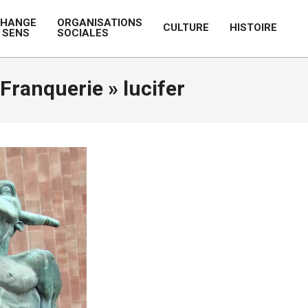
CHANGE
ORGANISATIONS
CULTURE
HISTOIRE
 SENS
SOCIALES
Prim
Navi
Men
a Franquerie »
lucifer