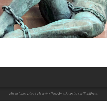
Mis en forme grâce à
Magazine News Byte
. Propulsé par
WordPress
.