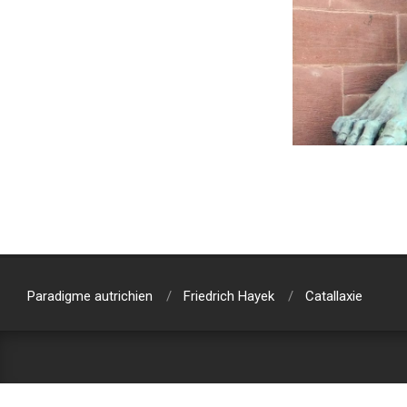
2019-
11-
13
Paradigme autrichien
Friedrich Hayek
Catallaxie