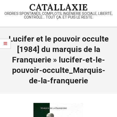
Skip
CATALLAXIE
to
ORDRES SPONTANÉS, COMPLOTS, INGÉNIERIE SOCIALE, LIBERTÉ,
content
CONTRÔLE… TOUT ÇA. ET PUIS LE RESTE.
Primary
Navigation
Lucifer et le pouvoir occulte
Menu
[1984] du marquis de la
Franquerie »
lucifer-et-le-
pouvoir-occulte_Marquis-
de-la-franquerie