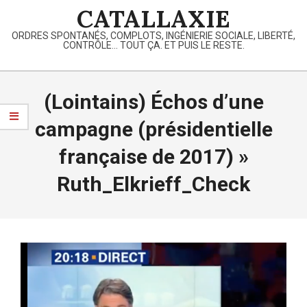
Skip
CATALLAXIE
to
ORDRES SPONTANÉS, COMPLOTS, INGÉNIERIE SOCIALE, LIBERTÉ,
content
CONTRÔLE… TOUT ÇA. ET PUIS LE RESTE.
Primary
Navigation
(Lointains) Échos d’une
Menu
campagne (présidentielle
française de 2017) »
Ruth_Elkrieff_Check