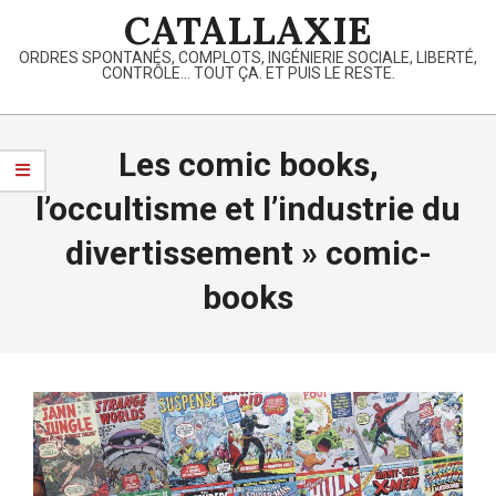
Skip
CATALLAXIE
to
ORDRES SPONTANÉS, COMPLOTS, INGÉNIERIE SOCIALE, LIBERTÉ,
content
CONTRÔLE… TOUT ÇA. ET PUIS LE RESTE.
Primary
Navigation
Les comic books,
Menu
l’occultisme et l’industrie du
divertissement »
comic-
books