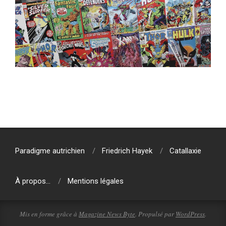
2018-
04-
11
Paradigme autrichien
Friedrich Hayek
Catallaxie
À propos…
Mentions légales
Mis en forme grâce à
Magazine News Byte
. Propulsé par
WordPress
.