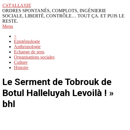
Skip
CATALLAXIE
to
ORDRES SPONTANÉS, COMPLOTS, INGÉNIERIE
content
SOCIALE, LIBERTÉ, CONTRÔLE… TOUT ÇA. ET PUIS LE
RESTE.
Primary
Menu
Navigation
>
Menu
Epistémologie
Anthropologie
Echange de sens
Organisations sociales
Culture
Histoire
Le Serment de Tobrouk de
Botul Halleluyah Levoilà ! »
bhl