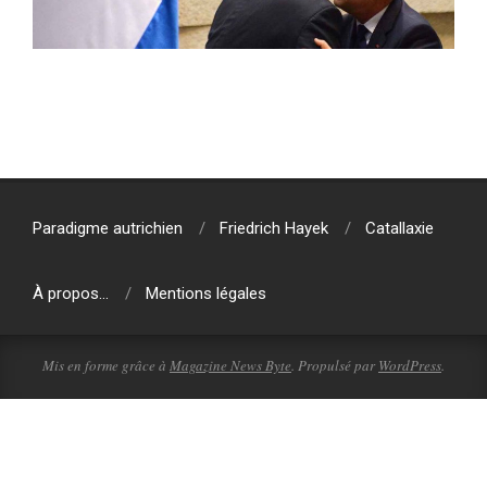
2019-
08-
05
Paradigme autrichien
Friedrich Hayek
Catallaxie
À propos…
Mentions légales
Mis en forme grâce à
Magazine News Byte
. Propulsé par
WordPress
.