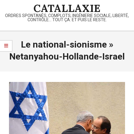
Skip
CATALLAXIE
to
ORDRES SPONTANÉS, COMPLOTS, INGÉNIERIE SOCIALE, LIBERTÉ,
content
CONTRÔLE… TOUT ÇA. ET PUIS LE RESTE.
Primary
Navigation
Le national-sionisme »
Menu
Netanyahou-Hollande-Israel