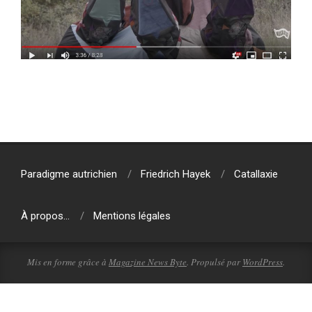
2019-
06-
10
Paradigme autrichien
Friedrich Hayek
Catallaxie
À propos…
Mentions légales
Mis en forme grâce à
Magazine News Byte
. Propulsé par
WordPress
.