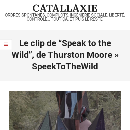
Skip
CATALLAXIE
to
ORDRES SPONTANÉS, COMPLOTS, INGÉNIERIE SOCIALE, LIBERTÉ,
content
CONTRÔLE… TOUT ÇA. ET PUIS LE RESTE.
Primary
Navigation
Le clip de “Speak to the
Menu
Wild”, de Thurston Moore »
SpeekToTheWild