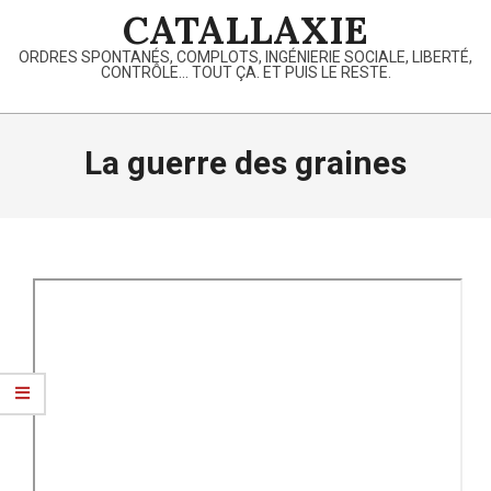
Skip
CATALLAXIE
to
ORDRES SPONTANÉS, COMPLOTS, INGÉNIERIE SOCIALE, LIBERTÉ,
content
CONTRÔLE… TOUT ÇA. ET PUIS LE RESTE.
Primary
Navigation
La guerre des graines
Menu