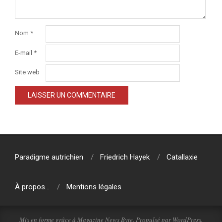
Nom
*
E-mail
*
Site web
Paradigme autrichien
Friedrich Hayek
Catallaxie
À propos…
Mentions légales
Mis en forme grâce à
Magazine News Byte
. Propulsé par
WordPress
.