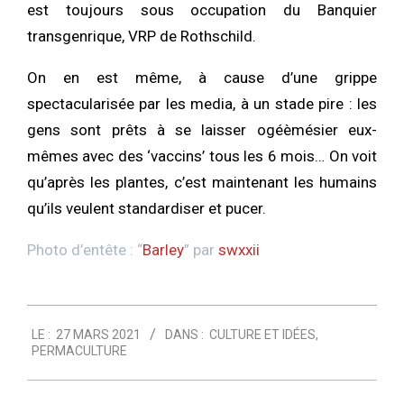
est toujours sous occupation du Banquier
transgenrique, VRP de Rothschild.
On en est même, à cause d’une grippe
spectacularisée par les media, à un stade pire : les
gens sont prêts à se laisser ogéèmésier eux-
mêmes avec des ‘vaccins’ tous les 6 mois… On voit
qu’après les plantes, c’est maintenant les humains
qu’ils veulent standardiser et pucer.
Photo d’entête : “
Barley
” par
swxxii
2021-
LE :
27 MARS 2021
DANS :
CULTURE ET IDÉES
,
03-
PERMACULTURE
27