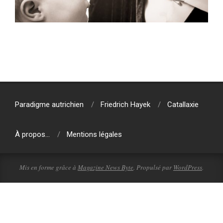
2020-
02-
21
Paradigme autrichien
Friedrich Hayek
Catallaxie
À propos…
Mentions légales
Mis en forme grâce à
Magazine News Byte
. Propulsé par
WordPress
.