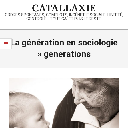
Skip
CATALLAXIE
to
ORDRES SPONTANÉS, COMPLOTS, INGÉNIERIE SOCIALE, LIBERTÉ,
content
CONTRÔLE… TOUT ÇA. ET PUIS LE RESTE.
Primary
Navigation
La génération en sociologie
Menu
»
generations