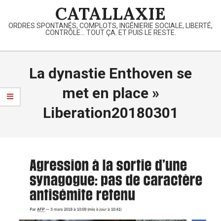
Skip
CATALLAXIE
to
ORDRES SPONTANÉS, COMPLOTS, INGÉNIERIE SOCIALE, LIBERTÉ,
content
CONTRÔLE… TOUT ÇA. ET PUIS LE RESTE.
Primary
Navigation
La dynastie Enthoven se
Menu
met en place »
Liberation20180301