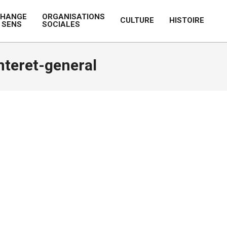
CHANGE
ORGANISATIONS
CULTURE
HISTOIRE
 SENS
SOCIALES
Prim
Navi
Men
nteret-general