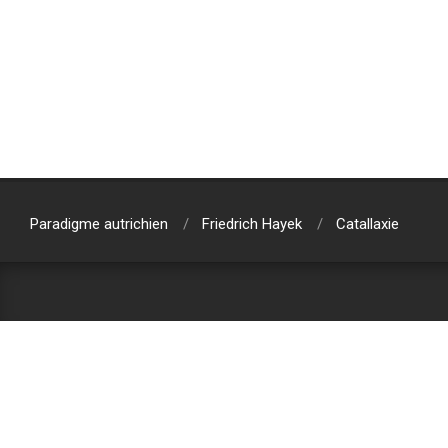
2019-
07-
31
Paradigme autrichien
Friedrich Hayek
Catallaxie