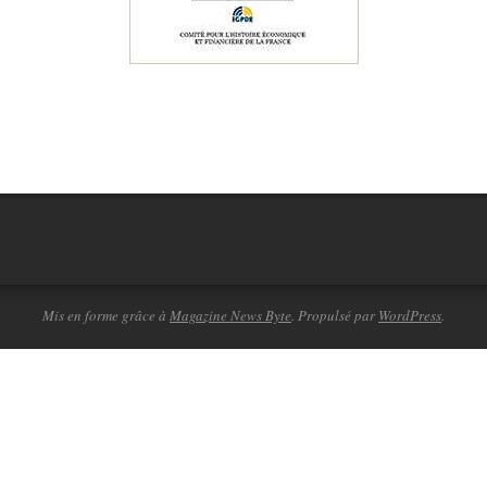
Mis en forme grâce à
Magazine News Byte
. Propulsé par
WordPress
.