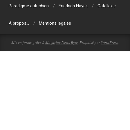
Paradigme autrichien
Friedrich Hayek
Catallaxie
À propos…
Mentions légales
Mis en forme grâce à
Magazine News Byte
. Propulsé par
WordPress
.