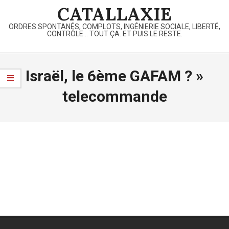
Skip
CATALLAXIE
to
ORDRES SPONTANÉS, COMPLOTS, INGÉNIERIE SOCIALE, LIBERTÉ,
content
CONTRÔLE… TOUT ÇA. ET PUIS LE RESTE.
Primary
Navigation
Israël, le 6ème GAFAM ? »
Menu
telecommande
2019-
08-
05