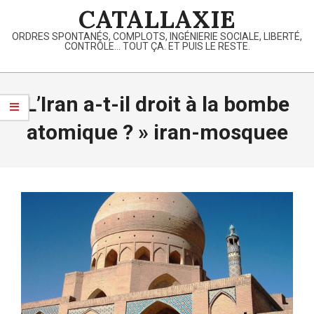
Skip
CATALLAXIE
to
ORDRES SPONTANÉS, COMPLOTS, INGÉNIERIE SOCIALE, LIBERTÉ,
content
CONTRÔLE… TOUT ÇA. ET PUIS LE RESTE.
Primary
Navigation
L’Iran a-t-il droit à la bombe
Menu
atomique ? »
iran-mosquee