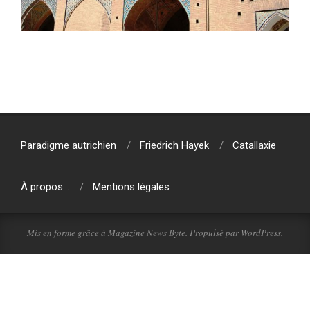
2020-
02-
25
Paradigme autrichien
Friedrich Hayek
Catallaxie
À propos…
Mentions légales
Mis en forme grâce à
Magazine News Byte
. Propulsé par
WordPress
.