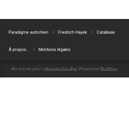
2010-
11-
06
Paradigme autrichien
Friedrich Hayek
Catallaxie
À propos…
Mentions légales
Mis en forme grâce à
Magazine News Byte
. Propulsé par
WordPress
.