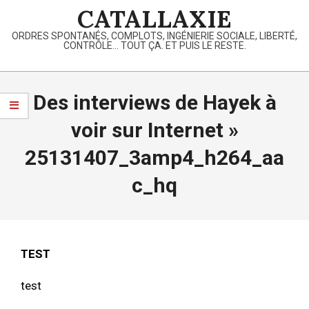
Skip
CATALLAXIE
to
ORDRES SPONTANÉS, COMPLOTS, INGÉNIERIE SOCIALE, LIBERTÉ,
content
CONTRÔLE… TOUT ÇA. ET PUIS LE RESTE.
Primary
Navigation
Des interviews de Hayek à
Menu
voir sur Internet »
25131407_3amp4_h264_aa
c_hq
TEST
test