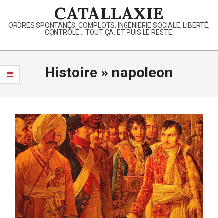
Skip
CATALLAXIE
to
ORDRES SPONTANÉS, COMPLOTS, INGÉNIERIE SOCIALE, LIBERTÉ,
content
CONTRÔLE… TOUT ÇA. ET PUIS LE RESTE.
Primary
Navigation
Histoire »
napoleon
Menu