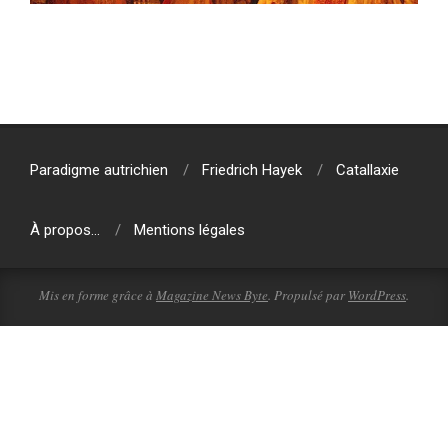
2018-
03-
21
Paradigme autrichien
Friedrich Hayek
Catallaxie
À propos…
Mentions légales
Mis en forme grâce à
Magazine News Byte
. Propulsé par
WordPress
.