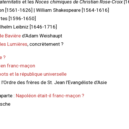
aternitatis
et les
Noces chimiques de Christian Rose-Croix
[1
on [1561-1626] | William Shakespeare [1564-1616]
tes [1596-1650]
ilhelm Leibniz [1646-1716]
de Bavière
d’Adam Weishaupt
 les Lumières
, concrètement ?
e ?
ien franc-maçon
ots et la république universelle
 l’Ordre des frères de St. Jean l’Evangéliste d’Asie
parte :
Napoléon était-il franc-maçon ?
zsche