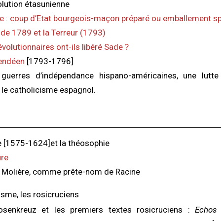
olution étasunienne
e : coup d’Etat bourgeois-maçon préparé ou emballement s
 de 1789 et la Terreur (1793)
volutionnaires ont-ils libéré Sade ?
endéen
[1793-1796]
guerres d’indépendance hispano-américaines, une lutte 
le catholicisme espagnol.
[1575-1624]et la théosophie
ure
 / Molière, comme prête-nom de Racine
isme, les rosicruciens
Rosenkreuz et les premiers textes rosicruciens :
Echos 