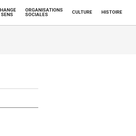
CHANGE
ORGANISATIONS
CULTURE
HISTOIRE
 SENS
SOCIALES
Prim
Navi
Men