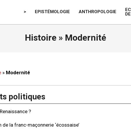
E
>
EPISTÉMOLOGIE
ANTHROPOLOGIE
DE
Histoire »
Modernité
e
»
Modernité
s politiques
 Renaissance ?
n de la franc-maçonnerie ‘écossaise’