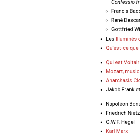
Confessio fr
Francis Bac
René Descar
Gottfried W
Les
Illuminés 
Qu’est-ce que
Qui est Voltair
Mozart, music
Anarchasis Clo
Jakob Frank et
Napoléon Bona
Friedrich Niet
G.W.F. Hegel
Karl Marx