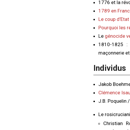
1776 et la rév
1789 en Franc
Le coup d’Etat
Pourquoi les ré
Le
génocide v
1810-1825 : 
maçonnerie et 
Individus
Jakob Boehme 
Clémence Isa
J.B. Poquelin
Le rosicrucian
Christian 