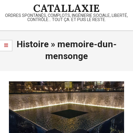
Skip
CATALLAXIE
to
ORDRES SPONTANÉS, COMPLOTS, INGÉNIERIE SOCIALE, LIBERTÉ,
content
CONTRÔLE… TOUT ÇA. ET PUIS LE RESTE.
Primary
Navigation
Histoire »
memoire-dun-
Menu
mensonge