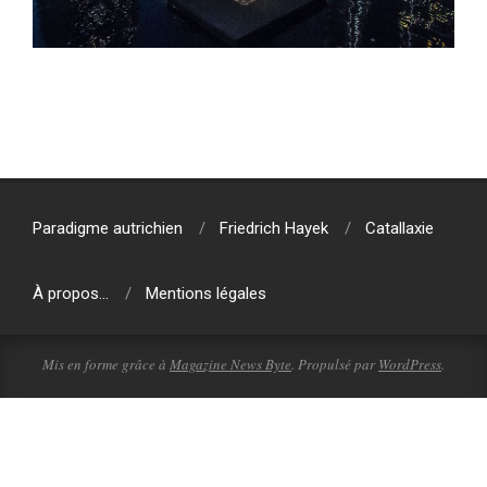
2018-
03-
21
Paradigme autrichien
Friedrich Hayek
Catallaxie
À propos…
Mentions légales
Mis en forme grâce à
Magazine News Byte
. Propulsé par
WordPress
.