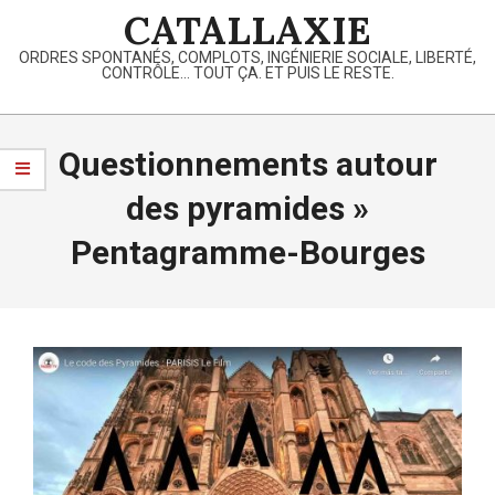
Skip
CATALLAXIE
to
ORDRES SPONTANÉS, COMPLOTS, INGÉNIERIE SOCIALE, LIBERTÉ,
content
CONTRÔLE… TOUT ÇA. ET PUIS LE RESTE.
Primary
Navigation
Questionnements autour
Menu
des pyramides »
Pentagramme-Bourges