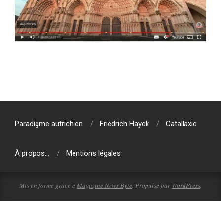
2023-
12-
29
Paradigme autrichien
Friedrich Hayek
Catallaxie
À propos…
Mentions légales
Mis en forme grâce à
Magazine News Byte
. Propulsé par
WordPress
.