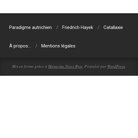
2018-
03-
21
Paradigme autrichien
Friedrich Hayek
Catallaxie
À propos…
Mentions légales
Mis en forme grâce à
Magazine News Byte
. Propulsé par
WordPress
.