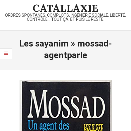
Skip
CATALLAXIE
to
ORDRES SPONTANÉS, COMPLOTS, INGÉNIERIE SOCIALE, LIBERTÉ,
content
CONTRÔLE… TOUT ÇA. ET PUIS LE RESTE.
Primary
Navigation
Les sayanim »
mossad-
Menu
agentparle