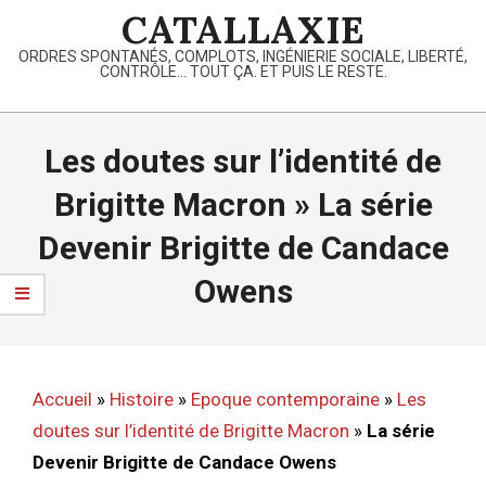
Skip
CATALLAXIE
to
ORDRES SPONTANÉS, COMPLOTS, INGÉNIERIE SOCIALE, LIBERTÉ,
content
CONTRÔLE… TOUT ÇA. ET PUIS LE RESTE.
Primary
Navigation
Les doutes sur l’identité de
Menu
Brigitte Macron »
La série
Devenir Brigitte de Candace
Owens
Accueil
»
Histoire
»
Epoque contemporaine
»
Les
doutes sur l’identité de Brigitte Macron
»
La série
Devenir Brigitte de Candace Owens