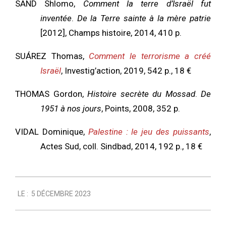
SAND Shlomo,
Comment la terre d’Israël fut
inventée
.
De la Terre sainte à la mère patrie
[2012], Champs histoire, 2014, 410 p.
SUÁREZ Thomas,
Comment le terrorisme a créé
Israël
, Investig’action, 2019, 542 p., 18 €
THOMAS Gordon,
Histoire secrète du Mossad
.
De
1951 à nos jours
, Points, 2008, 352 p.
VIDAL Dominique,
Palestine : le jeu des puissants
,
Actes Sud, coll. Sindbad, 2014, 192 p., 18 €
2023-
LE :
5 DÉCEMBRE 2023
12-
05