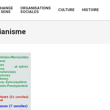
CHANGE
ORGANISATIONS
CULTURE
HISTOIRE
 SENS
SOCIALES
Prim
Navi
Men
tianisme