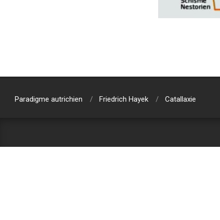
2019-
08-
06
Paradigme autrichien
Friedrich Hayek
Catallaxie