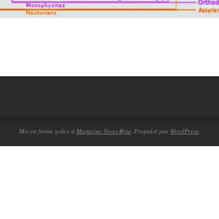
Mis en forme grâce à
Magazine News Byte
. Propulsé par
WordPress
.