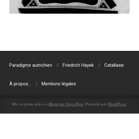
2018-
09-
03
Paradigme autrichien
Friedrich Hayek
Catallaxie
À propos…
Mentions légales
Mis en forme grâce à
Magazine News Byte
. Propulsé par
WordPress
.