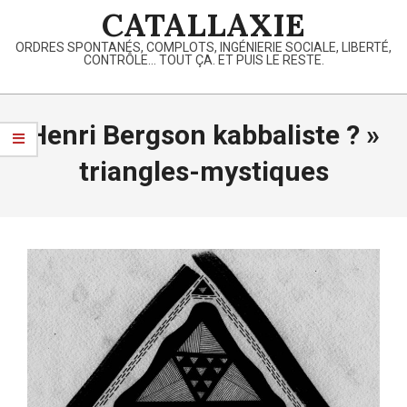
Skip
CATALLAXIE
to
ORDRES SPONTANÉS, COMPLOTS, INGÉNIERIE SOCIALE, LIBERTÉ,
content
CONTRÔLE… TOUT ÇA. ET PUIS LE RESTE.
Primary
Navigation
Henri Bergson kabbaliste ? »
Menu
triangles-mystiques