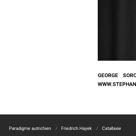
GEORGE SORO
WWW.STEPHAN
2018-
09-
04
Paradigme autrichien
Friedrich Hayek
Catallaxie