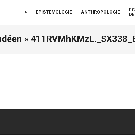
E
>
EPISTÉMOLOGIE
ANTHROPOLOGIE
DE
ndéen »
411RVMhKMzL._SX338_