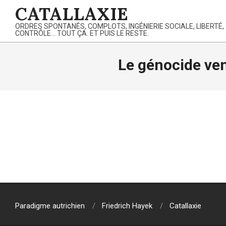
Skip
CATALLAXIE
to
ORDRES SPONTANÉS, COMPLOTS, INGÉNIERIE SOCIALE, LIBERTÉ,
content
CONTRÔLE… TOUT ÇA. ET PUIS LE RESTE.
Le génocide ve
2019-
08-
05
Paradigme autrichien
Friedrich Hayek
Catallaxie