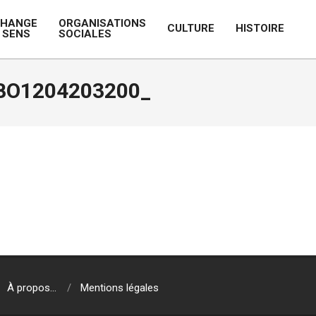
CHANGE
ORGANISATIONS
CULTURE
HISTOIRE
 SENS
SOCIALES
Prim
Navi
Men
BO1204203200_
À propos…
Mentions légales